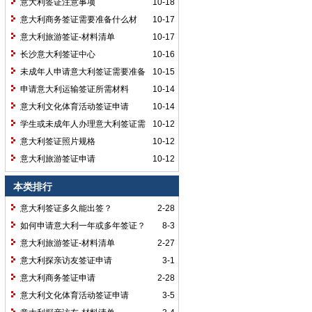
意大利签证注意事项
10-18
意大利商务签证需要准备什么材
10-17
料？
意大利旅游签证-材料清单
10-17
长沙意大利签证中心
10-16
未成年人申请意大利签证需要准备
10-15
材料
申请意大利运输签证所需材料
10-14
意大利文化体育活动签证申请
10-14
学生或未成年人办理意大利签证需
10-12
要准备哪些材料？
意大利签证照片规格
10-12
意大利旅游签证申请
10-12
本类排行
意大利签证多久能出签？
2-28
如何申请意大利一年或多年签证？
8-3
意大利旅游签证-材料清单
2-27
意大利探亲访友签证申请
3-1
意大利商务签证申请
2-28
意大利文化体育活动签证申请
3-5