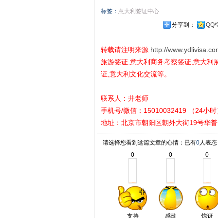
标签：
意大利签证中心
分享到：
QQ
转载请注明来源
http://www.ydlivisa.c
旅游签证,意大利商务考察签证,意大利
证,意大利文化交流等。
联系人：井老师
手机号/微信：15010032419 （24小
地址
：
北京市朝阳区朝外大街19号华普
请选择您看到这篇文章的心情：已有
0
人表态
0
0
0
支持
感动
惊讶