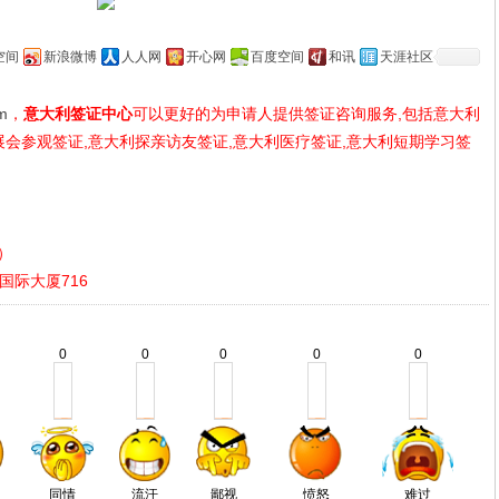
空间
新浪微博
人人网
开心网
百度空间
和讯
天涯社区
om
，
意大利签证中心
可以更好的为申请人提供签证咨询服务,包括意大利
展会参观签证,意大利探亲访友签证,意大利医疗签证,意大利短期学习签
时）
国际大厦716
0
0
0
0
0
同情
流汗
鄙视
愤怒
难过