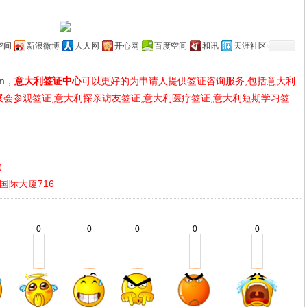
空间
新浪微博
人人网
开心网
百度空间
和讯
天涯社区
om
，
意大利签证中心
可以更好的为申请人提供签证咨询服务,包括意大利
展会参观签证,意大利探亲访友签证,意大利医疗签证,意大利短期学习签
时）
国际大厦716
0
0
0
0
0