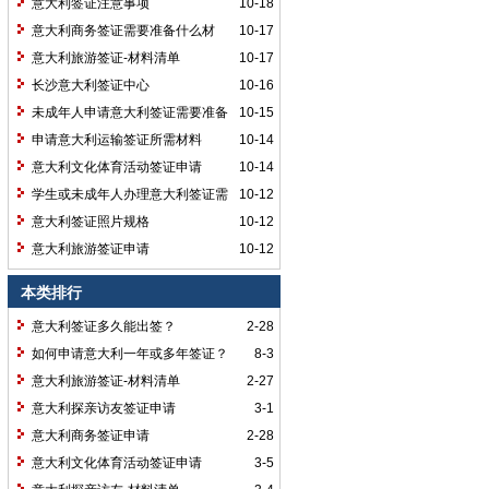
意大利签证注意事项
10-18
意大利商务签证需要准备什么材
10-17
料？
意大利旅游签证-材料清单
10-17
长沙意大利签证中心
10-16
未成年人申请意大利签证需要准备
10-15
材料
申请意大利运输签证所需材料
10-14
意大利文化体育活动签证申请
10-14
学生或未成年人办理意大利签证需
10-12
要准备哪些材料？
意大利签证照片规格
10-12
意大利旅游签证申请
10-12
本类排行
意大利签证多久能出签？
2-28
如何申请意大利一年或多年签证？
8-3
意大利旅游签证-材料清单
2-27
意大利探亲访友签证申请
3-1
意大利商务签证申请
2-28
意大利文化体育活动签证申请
3-5