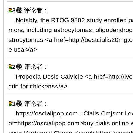
3楼
评论者：
Notably, the RTOG 9802 study enrolled pat
mors, including astrocytomas, oligodendrog
strocytomas <a href=http://bestcialis20mg.c
e usa</a>
2楼
评论者：
Propecia Dosis Calvicie <a href=http://i
ctin for chickens</a>
1楼
评论者：
https://oscialipop.com - Cialis Cmjsmt Lev
ef=https://oscialipop.com>buy cialis online 
cvvg Vardenafil Cheap Knrank https://osciali