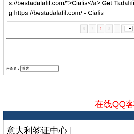
s://bestadalafil.com/">Cialis</a> Get Tadalif
g https://bestadalafil.com/ - Cialis
9
7
1
8
:
评论者：
在线QQ
意大利签证中心
|