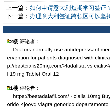
上一篇：
如何申请意大利短期学习签证
下一篇：
办理意大利签证跨领区可以坚
相关评论
2楼
评论者：
Doctors normally use antidepressant medic
ervention for patients diagnosed with clinic
p://bestcialis20mg.com/>tadalista vs cialis
l 19 mg Tablet Oral 12
1楼
评论者：
https://bestadalafil.com/ - cialis 10mg B
eride Kjeovq viagra generico departamento 