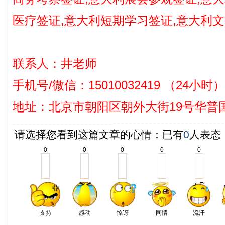
医疗签证,意大利短期学习签证,意大利
联系人：井老师
手机号/微信：15010032419 （24小时）
地址
：
北京市朝阳区朝外大街19号华普国
请选择您看到这篇文章的心情：已有
0
人表态
0
0
0
0
0
支持
感动
惊讶
同情
流汗