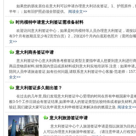
如果您的朋友居住在意大利可以申请办理意大利访友签证。1、护照原件，
半年；；如有旧护照必须全部提供。
阅读全文>>
时尚模特申请意大利签证需准备材料
欢迎访问意大利签证中心，如果是时尚模特等人员办理意大利签证，请按以
有3个月有效期且至少有2页空白页）2，2张近6个月内白底彩色照片（需闭合嘴唇，尺寸为
文>>
意大利商务签证申请
意大利签证中心意大利商务考察签证类型主要指申请人想要到意大利进行商
商品货物原材料,销售国内货品或原材料或到意大利实地培训等.注意：如果申请
陪同人员申请旅途签证.如有任何问题,请联系意大利签证中心客服-范老师：1571111
全文>>
意大利签证多久能出签？
在过去的几年里,我们发现意大利签证中心受理的时间在所有申根国家中是
般3-5个工作日就会有签证结果,如果申请人的签证类型比较特殊或者缺失材料,
较赶,我们建议大家可以先申请意大利申根签证来解决你的燃眉之急.
阅读全文>
意大利旅游签证申请
意大利签证中心个人旅游签证申请是指以旅游为目的,
人可以办理意大利旅游申根签证。（请注意申请人行程安排