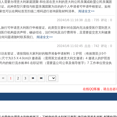
请人需要办理意大利家庭团聚-和住居在意大利的意大利公民亲属或欧盟公民亲属团
签证。此种类型只要指与欧盟亲属团聚为目的的个人申请者可申请申根签证。如有
9，大家也可以在网站首页扫描二维码进行咨询获取材料清单。
阅读全文>>
2024/1/6 11:16:38 点击：735 评论：0
人旅行可申请意大利医疗申根签证。此类型主要针对在国内无法接受医疗需到意大
利医疗机构提供声明，确诊结论，治疗时间及治疗费用等，且需要提交意大利健康
任何问题请随时联系我们。
阅读全文>>
2024/1/6 11:02:45 点击：742 评论：0
访友签证，请按我给大家列好的顺序准备申请材料：1 护照 （有效期至少3个
寸为3.5 X 4.0cm)3 邀请函 （需用英文或者意大利文邀请）4 邀请人的护照首
月内的银行流水账单6 在职证明 （需要盖公司公章及领导签字）7 工作单位营业执
1
2
3
在线QQ客服，请点击咨