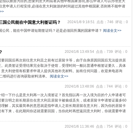
是指以旅游为目的,想要到意大利或者其他申根国家游玩,那么申请人可以办理意大
注意申请人行程安排,必须在意大利旅游的时间超过其他申根国家,否则将不能申请
>>
三国公民能在中国意大利签证吗？
2024/1/8 9:18:51 点击：746 评论：0
国公民，能在中国申请短期签证吗？还是必须回所属的国家申请？
阅读全文>>
？
2024/1/6 13:49:54 点击：739 评论：0
需要回国后再次前往意大利且之前有过居留卡等，由于自身原因回国后无法提供居
证。此类签证受理结果完全取决于使馆，受理时间一般比普通申根签证要久，具体
，意大利使馆有权要求申请人提供其他补充材料。如有任何问题，欢迎来电咨询
扫描二维码进行咨询获取材料清单。
阅读全文>>
2024/1/6 13:48:06 点击：744 评论：0
介绍一下什么是意大利再一次入境签证？首先指以再一次入境为目的个人申请者可
要注明之前长期居住在意大利且居留卡被偷或丢失，或者居留卡申请签证最多60
易理解，其实最简单的意思就是指申请人之前长期居留在意大利，因为你的居留卡
没有下来，在此期间你还就需要回国，当你此时再想返回意大利时，你就需要申请
2024/1/6 11:36:46 点击：754 评论：0